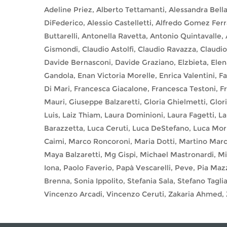
Adeline Priez, Alberto Tettamanti, Alessandra Bell
DiFederico, Alessio Castelletti, Alfredo Gomez Fer
Buttarelli, Antonella Ravetta, Antonio Quintavalle,
Gismondi, Claudio Astolfi, Claudio Ravazza, Claudio
Davide Bernasconi, Davide Graziano, Elzbieta, Elena D
Gandola, Enan Victoria Morelle, Enrica Valentini, F
Di Mari, Francesca Giacalone, Francesca Testoni, F
Mauri, Giuseppe Balzaretti, Gloria Ghielmetti, Glori
Luis, Laiz Thiam, Laura Dominioni, Laura Fagetti, La
Barazzetta, Luca Ceruti, Luca DeStefano, Luca Mori
Caimi, Marco Roncoroni, Maria Dotti, Martino Marcot
Maya Balzaretti, Mg Gispi, Michael Mastronardi, M
Iona, Paolo Faverio, Papà Vescarelli, Peve, Pia Maz
Brenna, Sonia Ippolito, Stefania Sala, Stefano Tag
Vincenzo Arcadi, Vincenzo Ceruti, Zakaria Ahmed,