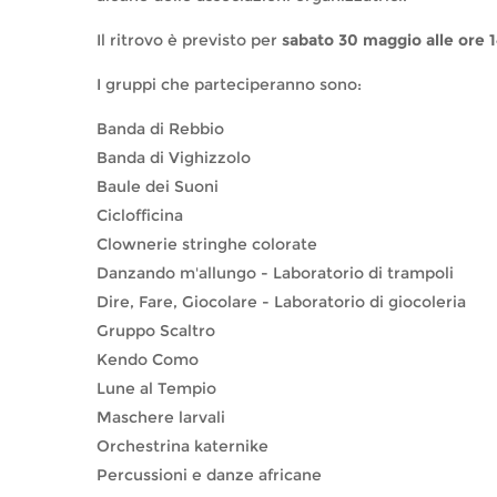
Il ritrovo è previsto per
sabato 30 maggio alle ore 
I gruppi che parteciperanno sono:
Banda di Rebbio
Banda di Vighizzolo
Baule dei Suoni
Ciclofficina
Clownerie stringhe colorate
Danzando m'allungo - Laboratorio di trampoli
Dire, Fare, Giocolare - Laboratorio di giocoleria
Gruppo Scaltro
Kendo Como
Lune al Tempio
Maschere larvali
Orchestrina katernike
Percussioni e danze africane