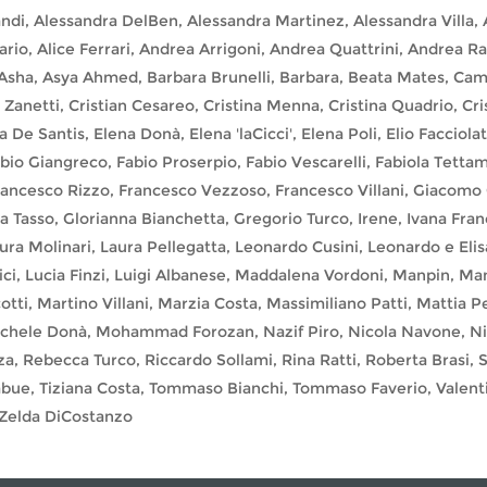
andi, Alessandra DelBen, Alessandra Martinez, Alessandra Villa,
rario, Alice Ferrari, Andrea Arrigoni, Andrea Quattrini, Andrea 
 Asha, Asya Ahmed, Barbara Brunelli, Barbara, Beata Mates, Camill
 Zanetti, Cristian Cesareo, Cristina Menna, Cristina Quadrio, Cri
e Santis, Elena Donà, Elena 'laCicci', Elena Poli, Elio Facciolati
abio Giangreco, Fabio Proserpio, Fabio Vescarelli, Fabiola Tett
rancesco Rizzo, Francesco Vezzoso, Francesco Villani, Giacomo 
a Tasso, Glorianna Bianchetta, Gregorio Turco, Irene, Ivana Fran
ura Molinari, Laura Pellegatta, Leonardo Cusini, Leonardo e Elis
ci, Lucia Finzi, Luigi Albanese, Maddalena Vordoni, Manpin, Ma
ti, Martino Villani, Marzia Costa, Massimiliano Patti, Mattia P
ichele Donà, Mohammad Forozan, Nazif Piro, Nicola Navone, Nic
za, Rebecca Turco, Riccardo Sollami, Rina Ratti, Roberta Brasi,
liabue, Tiziana Costa, Tommaso Bianchi, Tommaso Faverio, Valenti
 Zelda DiCostanzo