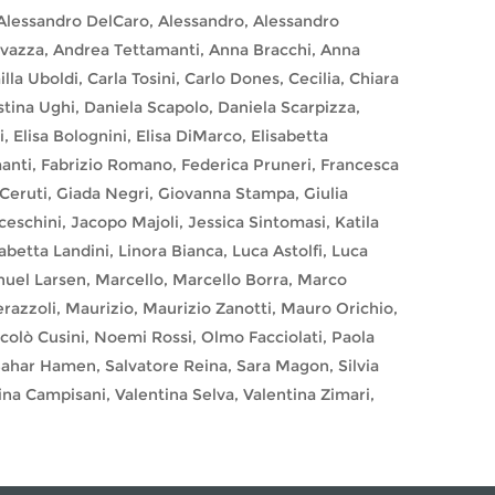
 Alessandro DelCaro, Alessandro, Alessandro
Ravazza, Andrea Tettamanti, Anna Bracchi, Anna
a Uboldi, Carla Tosini, Carlo Dones, Cecilia, Chiara
stina Ughi, Daniela Scapolo, Daniela Scarpizza,
, Elisa Bolognini, Elisa DiMarco, Elisabetta
amanti, Fabrizio Romano, Federica Pruneri, Francesca
Ceruti, Giada Negri, Giovanna Stampa, Giulia
ceschini, Jacopo Majoli, Jessica Sintomasi, Katila
abetta Landini, Linora Bianca, Luca Astolfi, Luca
nuel Larsen, Marcello, Marcello Borra, Marco
erazzoli, Maurizio, Maurizio Zanotti, Mauro Orichio,
olò Cusini, Noemi Rossi, Olmo Facciolati, Paola
 Sahar Hamen, Salvatore Reina, Sara Magon, Silvia
na Campisani, Valentina Selva, Valentina Zimari,