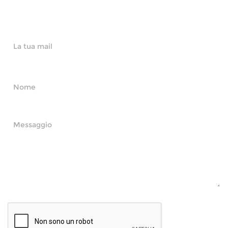
CONTATTACI!
La tua mail
*
Il tuo nome
*
Messaggio
*