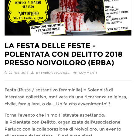
LA FESTA DELLE FESTE -
POLENTATA CON DELITTO 2018
PRESSO NOIVOILORO (ERBA)
22 FEB, 2018
BY
FABIO VESCARELLI
COMMENTI
Festa (fè·sta / sostantivo femminile) = Solennità di
interesse collettivo, motivata da una ricorrenza religiosa,
civile, famigliare, o da... Un fausto avvenimento!!!
Torna l'evento che in molti stavate aspettando:
la Polentata con Delitto, organizzata dall'Associazione
Partucc con la collaborazione di Noivoiloro, un evento
all'insegna del mistero... E del buon cibo!